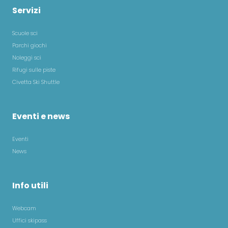
Servizi
Scuole sci
Parchi giochi
Noleggi sci
Rifugi sulle piste
Civetta Ski Shuttle
Eventi e news
Eventi
News
Info utili
Webcam
Uffici skipass