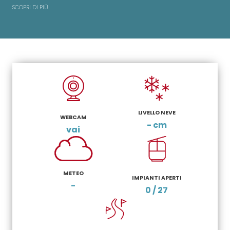
SCOPRI DI PIÙ
LIVELLO NEVE
WEBCAM
- cm
vai
METEO
IMPIANTI APERTI
-
0 / 27